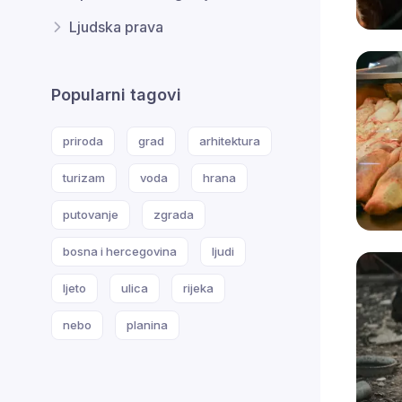
Ljudska prava
Popularni tagovi
priroda
grad
arhitektura
turizam
voda
hrana
putovanje
zgrada
bosna i hercegovina
ljudi
ljeto
ulica
rijeka
nebo
planina