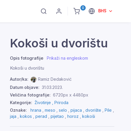
0
BHS
Kokoši u dvorištu
Opis fotografije
Prikaži na engleskom
Kokoši u dvorištu
Autor/ka:
Ramiz Dedaković
Datum objave:
31.03.2023.
Veličina fotografije:
6720px x 4480px
Kategorije:
Životinje ,
Priroda
Oznake:
hrana
,
meso
,
selo
,
pijaca
,
dvorište
,
Pile
,
jaja
,
kokos
,
perad
,
pijetao
,
horoz
,
kokoši