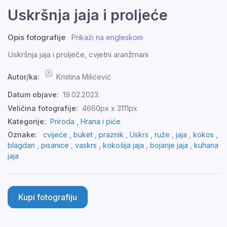
Uskršnja jaja i proljeće
Opis fotografije
Prikaži na engleskom
Uskršnja jaja i proljeće, cvjetni aranžmani
Autor/ka:
Kristina Milićević
Datum objave:
19.02.2023.
Veličina fotografije:
4660px x 3111px
Kategorije:
Priroda ,
Hrana i piće
Oznake:
cvijeće
,
buket
,
praznik
,
Uskrs
,
ruže
,
jaja
,
kokos
,
blagdan
,
pisanice
,
vaskrs
,
kokošija jaja
,
bojanje jaja
,
kuhana
jaja
Kupi fotografiju