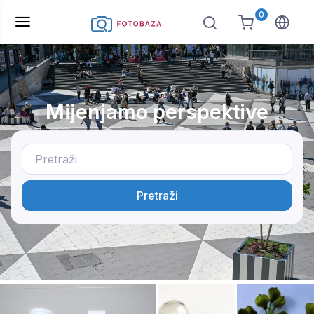
0
Mijenjamo perspektive
Pretraži