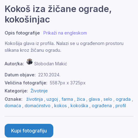
Kokoš iza žičane ograde,
kokošinjac
Opis fotografije
Prikaži na engleskom
Kokošija glava iz profila. Nalazi se u ograđenom prostoru
slikana kroz žičanu ogradu.
Autor/ka:
Slobodan Makić
Datum objave:
22.10.2024.
Veličina fotografije:
5587px x 3725px
Kategorije:
Životinje
Oznake:
životinja
,
uzgoj
,
farma
,
žica
,
glava
,
selo
,
ograda
,
domaća
,
domaćinstvo
,
kokos
,
kokoška
,
ograđena
,
profil
Kupi fotografiju