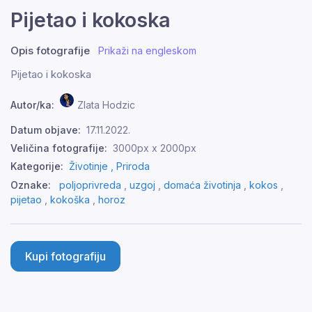
Pijetao i kokoska
Opis fotografije
Prikaži na engleskom
Pijetao i kokoska
Autor/ka:
Zlata Hodzic
Datum objave:
17.11.2022.
Veličina fotografije:
3000px x 2000px
Kategorije:
Životinje ,
Priroda
Oznake:
poljoprivreda
,
uzgoj
,
domaća životinja
,
kokos
,
pijetao
,
kokoška
,
horoz
Kupi fotografiju