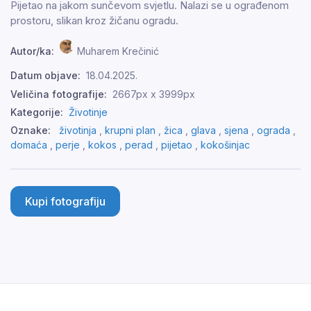
Pijetao na jakom sunčevom svjetlu. Nalazi se u ograđenom
prostoru, slikan kroz žičanu ogradu.
Autor/ka:
Muharem Krečinić
Datum objave:
18.04.2025.
Veličina fotografije:
2667px x 3999px
Kategorije:
Životinje
Oznake:
životinja
,
krupni plan
,
žica
,
glava
,
sjena
,
ograda
,
domaća
,
perje
,
kokos
,
perad
,
pijetao
,
kokošinjac
Kupi fotografiju