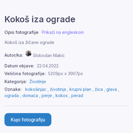
Kokoš iza ograde
Opis fotografije
Prikaži na engleskom
Kokoš iza žičane ograde
Autor/ka:
Slobodan Makić
Datum objave:
22.04.2022.
Veličina fotografije:
5209px x 3907px
Kategorije:
Životinje
Oznake:
kokošinjac
,
životinja
,
krupni plan
,
žica
,
glava
,
ograda
,
domaća
,
perje
,
kokos
,
perad
Kupi fotografiju