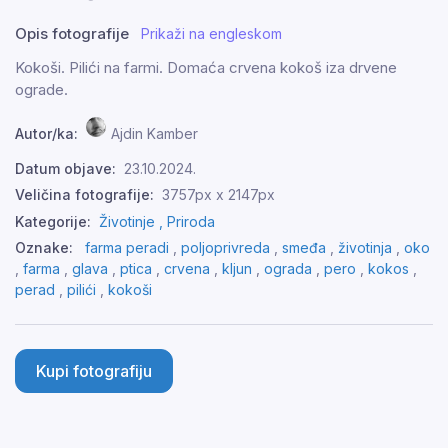
Opis fotografije
Prikaži na engleskom
Kokoši. Pilići na farmi. Domaća crvena kokoš iza drvene
ograde.
Autor/ka:
Ajdin Kamber
Datum objave:
23.10.2024.
Veličina fotografije:
3757px x 2147px
Kategorije:
Životinje ,
Priroda
Oznake:
farma peradi
,
poljoprivreda
,
smeđa
,
životinja
,
oko
,
farma
,
glava
,
ptica
,
crvena
,
kljun
,
ograda
,
pero
,
kokos
,
perad
,
pilići
,
kokoši
Kupi fotografiju