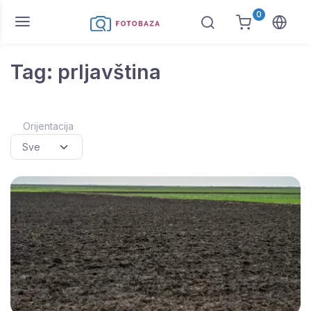
0
Tag: prljavština
Orijentacija