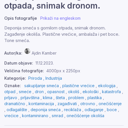
otpada, snimak dronom.
Opis fotografije
Prikaži na engleskom
Deponija smeća s gomilom otpada, snimak dronom.
Zagađenje okoliša. Plastične vrećice, ambalaža i pet boce.
Tone smeća.
Autor/ka:
Ajdin Kamber
Datum objave:
11.12.2023.
Veličina fotografije:
4000px x 2250px
Kategorije:
Priroda ,
Industrija
Oznake:
sakupljanje smeća
,
plastične vrećice
,
ekologija
,
otpad
,
smeće
,
dron
,
opasnost
,
okoliš
,
ekološki
,
katastrofa
,
prljavo
,
prljavština
,
klima
,
šteta
,
problem
,
plastika
,
dramatično
,
kontaminacija
,
zagađivati
,
otrovno
,
onečišćenje
,
odlagalište
,
deponija smeća
,
reciklaža
,
odlaganje
,
boce
,
vrećice
,
kontaminirano
,
smrad
,
onečišćenje okoliša