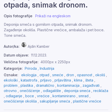
otpada, snimak dronom.
Opis fotografije
Prikaži na engleskom
Deponija smeća s gomilom otpada, snimak dronom.
Zagađenje okoliša. Plastične vrećice, ambalaža i pet boce.
Tone smeća.
Autor/ka:
Ajdin Kamber
Datum objave:
11.12.2023.
Veličina fotografije:
4000px x 2250px
Kategorije:
Priroda ,
Industrija
Oznake:
ekologija
,
otpad
,
smeće
,
dron
,
opasnost
,
okoliš
,
ekološki
,
katastrofa
,
prljavo
,
prljavština
,
klima
,
šteta
,
problem
,
plastika
,
dramatično
,
kontaminacija
,
zagađivati
,
otrovno
,
onečišćenje
,
odlagalište
,
deponija smeća
,
reciklaža
,
odlaganje
,
boce
,
vrećice
,
kontaminirano
,
smrad
,
onečišćenje okoliša
,
sakupljanje smeća
,
plastične vrećice