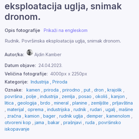
eksploatacija uglja, snimak
dronom.
Opis fotografije
Prikaži na engleskom
Rudnik. Površinska eksploatacija uglja, snimak dronom.
Autor/ka:
Ajdin Kamber
Datum objave:
24.04.2023.
Veličina fotografije:
4000px x 2250px
Kategorije:
Industrija ,
Priroda
Oznake:
kamen
,
priroda
,
prirodno
,
put
,
dron
,
krajolik
,
površina
,
polje
,
industrija
,
zemlja
,
posao
,
okoliš
,
kanjon
,
litica
,
geologija
,
brdo
,
mineral
,
planine
,
zemljište
,
prljavština
,
materijal
,
oprema
,
industrijska
,
rudnik
,
rudari
,
ugalj
,
mašine
,
zračna
,
kamion
,
bager
,
rudnik uglja
,
demper
,
kamenolom
,
otvoreni kop
,
jama
,
bakar
,
prašnjavi
,
ruda
,
površinsko
iskopavanje