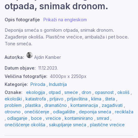
otpada, snimak dronom.
Opis fotografije
Prikaži na engleskom
Deponija smeća s gomilom otpada, snimak dronom.
Zagađenje okoliša. Plastične vrećice, ambalaža i pet boce.
Tone smeća.
Autor/ka:
Ajdin Kamber
Datum objave:
11.12.2023.
Veličina fotografije:
4000px x 2250px
Kategorije:
Priroda ,
Industrija
Oznake:
ekologija
,
otpad
,
smeće
,
dron
,
opasnost
,
okoliš
,
ekološki
,
katastrofa
,
prljavo
,
prljavština
,
klima
,
šteta
,
problem
,
plastika
,
dramatično
,
kontaminacija
,
zagađivati
,
otrovno
,
onečišćenje
,
odlagalište
,
deponija smeća
,
reciklaža
,
odlaganje
,
boce
,
vrećice
,
kontaminirano
,
smrad
,
onečišćenje okoliša
,
sakupljanje smeća
,
plastične vrećice