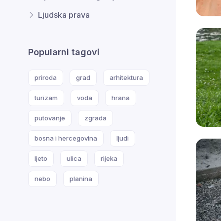
Ljudska prava
Popularni tagovi
priroda
grad
arhitektura
turizam
voda
hrana
putovanje
zgrada
bosna i hercegovina
ljudi
ljeto
ulica
rijeka
nebo
planina