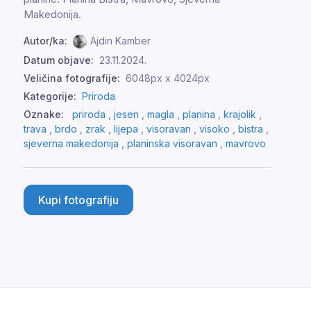
Makedonija.
Autor/ka:
Ajdin Kamber
Datum objave:
23.11.2024.
Veličina fotografije:
6048px x 4024px
Kategorije:
Priroda
Oznake:
priroda
,
jesen
,
magla
,
planina
,
krajolik
,
trava
,
brdo
,
zrak
,
lijepa
,
visoravan
,
visoko
,
bistra
,
sjeverna makedonija
,
planinska visoravan
,
mavrovo
Kupi fotografiju