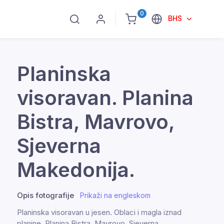
0
BHS
Planinska
visoravan. Planina
Bistra, Mavrovo,
Sjeverna
Makedonija.
Opis fotografije
Prikaži na engleskom
Planinska visoravan u jesen. Oblaci i magla iznad
planine. Planina Bistra, Mavrovo, Sjeverna