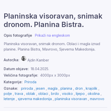
Planinska visoravan, snimak
dronom. Planina Bistra.
Opis fotografije
Prikaži na engleskom
Planinska visoravan, snimak dronom. Oblaci i magla iznad
planine. Planina Bistra, Mavrovo, Sjeverna Makedonija.
Autor/ka:
Ajdin Kamber
Datum objave:
18.04.2025.
Veličina fotografije:
4000px x 3000px
Kategorije:
Priroda
Oznake:
priroda
,
jesen
,
magla
,
planina
,
dron
,
krajolik
,
polje
,
trava
,
oblak
,
oblaci
,
brdo
,
visoko
,
lijepo
,
okolina
,
letenje
,
sjeverna makedonija
,
planinska visoravan
,
mavrovo