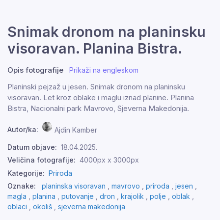
Snimak dronom na planinsku
visoravan. Planina Bistra.
Opis fotografije
Prikaži na engleskom
Planinski pejzaž u jesen. Snimak dronom na planinsku
visoravan. Let kroz oblake i maglu iznad planine. Planina
Bistra, Nacionalni park Mavrovo, Sjeverna Makedonija.
Autor/ka:
Ajdin Kamber
Datum objave:
18.04.2025.
Veličina fotografije:
4000px x 3000px
Kategorije:
Priroda
Oznake:
planinska visoravan
,
mavrovo
,
priroda
,
jesen
,
magla
,
planina
,
putovanje
,
dron
,
krajolik
,
polje
,
oblak
,
oblaci
,
okoliš
,
sjeverna makedonija