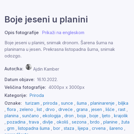
Boje jeseni u planini
Opis fotografije
Prikaži na engleskom
Boje jeseni u planini, snimak dronom. Šarena šuma na
planinama u jesen. Prekrasna listopadna šuma, snimak
odozgo.
Autor/ka:
Ajdin Kamber
Datum objave:
16.10.2022.
Veličina fotografije:
4000px x 3000px
Kategorije:
Priroda
Oznake:
turizam
,
priroda
,
sunce
,
šuma
,
planinarenje
,
biljka
,
flora
,
zeleno
,
list
,
drvo
,
drveće
,
grana
,
jesen
,
lišće
,
rast
,
planina
,
sunčano
,
ekologija
,
dron
,
boja
,
boje
,
ljeto
,
krajolik
,
pozadina
,
trava
,
divlje
,
okoliš
,
sezona
,
brdo
,
planine
,
žuta
,
grm
,
listopadna šuma
,
bor
,
staza
,
lijepa
,
crvena
,
šareno
,