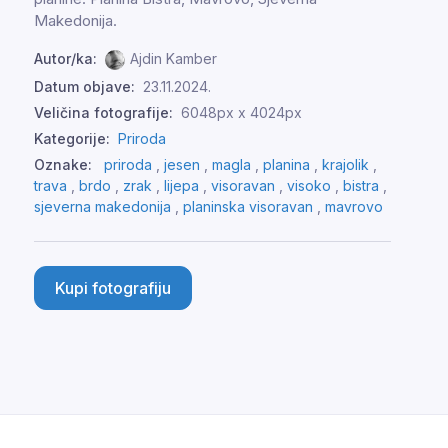
Makedonija.
Autor/ka:
Ajdin Kamber
Datum objave:
23.11.2024.
Veličina fotografije:
6048px x 4024px
Kategorije:
Priroda
Oznake:
priroda
,
jesen
,
magla
,
planina
,
krajolik
,
trava
,
brdo
,
zrak
,
lijepa
,
visoravan
,
visoko
,
bistra
,
sjeverna makedonija
,
planinska visoravan
,
mavrovo
Kupi fotografiju