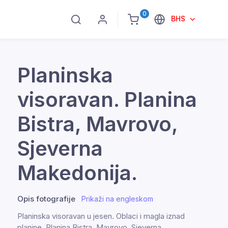
0
BHS
Planinska
visoravan. Planina
Bistra, Mavrovo,
Sjeverna
Makedonija.
Opis fotografije
Prikaži na engleskom
Planinska visoravan u jesen. Oblaci i magla iznad
planine. Planina Bistra, Mavrovo, Sjeverna