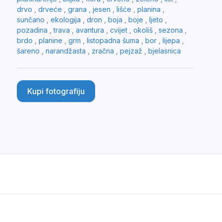
drvo
,
drveće
,
grana
,
jesen
,
lišće
,
planina
,
sunčano
,
ekologija
,
dron
,
boja
,
boje
,
ljeto
,
pozadina
,
trava
,
avantura
,
cvijet
,
okoliš
,
sezona
,
brdo
,
planine
,
grm
,
listopadna šuma
,
bor
,
lijepa
,
šareno
,
narandžasta
,
zračna
,
pejzaž
,
bjelasnica
Kupi fotografiju