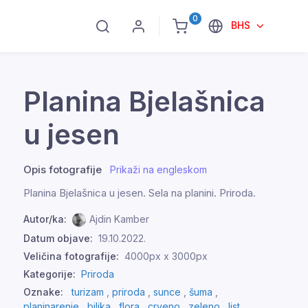
0
BHS
Planina Bjelašnica
u jesen
Opis fotografije
Prikaži na engleskom
Planina Bjelašnica u jesen. Sela na planini. Priroda.
Autor/ka:
Ajdin Kamber
Datum objave:
19.10.2022.
Veličina fotografije:
4000px x 3000px
Kategorije:
Priroda
Oznake:
turizam
,
priroda
,
sunce
,
šuma
,
planinarenje
,
biljka
,
flora
,
crveno
,
zeleno
,
list
,