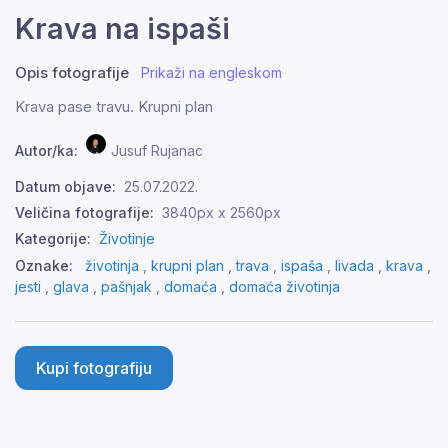
Krava na ispaši
Opis fotografije
Prikaži na engleskom
Krava pase travu. Krupni plan
Autor/ka:
Jusuf Rujanac
Datum objave:
25.07.2022.
Veličina fotografije:
3840px x 2560px
Kategorije:
Životinje
Oznake:
životinja
,
krupni plan
,
trava
,
ispaša
,
livada
,
krava
,
jesti
,
glava
,
pašnjak
,
domaća
,
domaća životinja
Kupi fotografiju