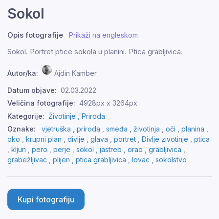
Sokol
Opis fotografije
Prikaži na engleskom
Sokol. Portret ptice sokola u planini. Ptica grabljivica.
Autor/ka:
Ajdin Kamber
Datum objave:
02.03.2022.
Veličina fotografije:
4928px x 3264px
Kategorije:
Životinje ,
Priroda
Oznake:
vjetruška
,
priroda
,
smeđa
,
životinja
,
oči
,
planina
,
oko
,
krupni plan
,
divlje
,
glava
,
portret
,
Divlje zivotinje
,
ptica
,
kljun
,
pero
,
perje
,
sokol
,
jastreb
,
orao
,
grabljivica
,
grabežljivac
,
plijen
,
ptica grabljivica
,
lovac
,
sokolstvo
Kupi fotografiju