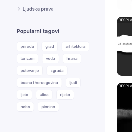
Ljudska prava
Popularni tagovi
priroda
grad
arhitektura
turizam
voda
hrana
putovanje
zgrada
bosna i hercegovina
ljudi
ljeto
ulica
rijeka
nebo
planina