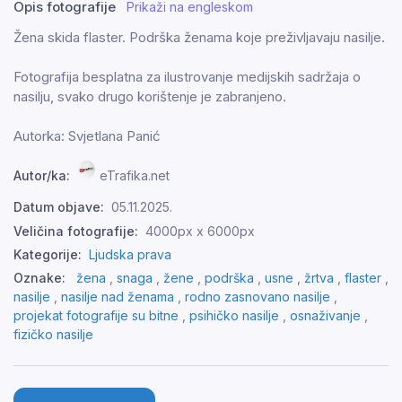
Opis fotografije
Prikaži na engleskom
Žena skida flaster. Podrška ženama koje preživljavaju nasilje.
Fotografija besplatna za ilustrovanje medijskih sadržaja o
nasilju, svako drugo korištenje je zabranjeno.
Autorka: Svjetlana Panić
Autor/ka:
eTrafika.net
Datum objave:
05.11.2025.
Veličina fotografije:
4000px x 6000px
Kategorije:
Ljudska prava
Oznake:
žena
,
snaga
,
žene
,
podrška
,
usne
,
žrtva
,
flaster
,
nasilje
,
nasilje nad ženama
,
rodno zasnovano nasilje
,
projekat fotografije su bitne
,
psihičko nasilje
,
osnaživanje
,
fizičko nasilje