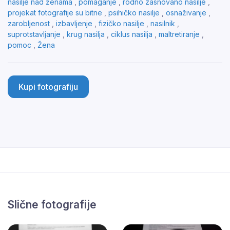
nasilje nad ženama
,
pomaganje
,
rodno zasnovano nasilje
,
projekat fotografije su bitne
,
psihičko nasilje
,
osnaživanje
,
zarobljenost
,
izbavljenje
,
fizičko nasilje
,
nasilnik
,
suprotstavljanje
,
krug nasilja
,
ciklus nasilja
,
maltretiranje
,
pomoc
,
Žena
Kupi fotografiju
Slične fotografije