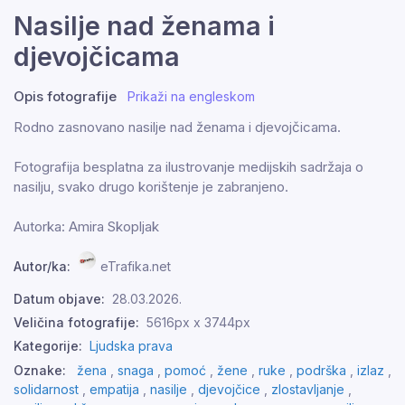
Nasilje nad ženama i
djevojčicama
Opis fotografije
Prikaži na engleskom
Rodno zasnovano nasilje nad ženama i djevojčicama.
Fotografija besplatna za ilustrovanje medijskih sadržaja o
nasilju, svako drugo korištenje je zabranjeno.
Autorka: Amira Skopljak
Autor/ka:
eTrafika.net
Datum objave:
28.03.2026.
Veličina fotografije:
5616px x 3744px
Kategorije:
Ljudska prava
Oznake:
žena
,
snaga
,
pomoć
,
žene
,
ruke
,
podrška
,
izlaz
,
solidarnost
,
empatija
,
nasilje
,
djevojčice
,
zlostavljanje
,