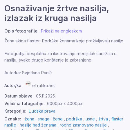
Osnaživanje žrtve nasilja,
izlazak iz kruga nasilja
Opis fotografije
Prikaži na engleskom
Žena skida flaster. Podrška ženama koje preživljavaju nasilje.
Fotografija besplatna za ilustrovanje medijskih sadržaja o
nasilju, svako drugo korištenje je zabranjeno.
Autorka: Svjetlana Panić
Autor/ka:
eTrafika.net
Datum objave:
05.11.2025.
Veličina fotografije:
6000px x 4000px
Kategorije:
Ljudska prava
Oznake:
žena
,
snaga
,
žene
,
podrška
,
usne
,
žrtva
,
flaster
,
nasilje
,
nasilje nad ženama
,
rodno zasnovano nasilje
,