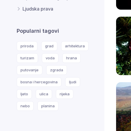
Ljudska prava
Popularni tagovi
priroda
grad
arhitektura
turizam
voda
hrana
putovanje
zgrada
bosna i hercegovina
ljudi
ljeto
ulica
rijeka
nebo
planina