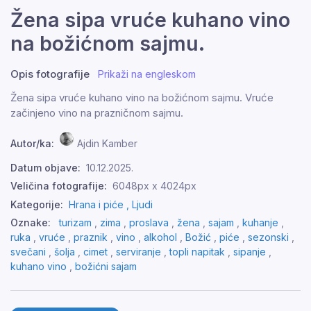
Žena sipa vruće kuhano vino
na božićnom sajmu.
Opis fotografije
Prikaži na engleskom
Žena sipa vruće kuhano vino na božićnom sajmu. Vruće
začinjeno vino na prazničnom sajmu.
Autor/ka:
Ajdin Kamber
Datum objave:
10.12.2025.
Veličina fotografije:
6048px x 4024px
Kategorije:
Hrana i piće ,
Ljudi
Oznake:
turizam
,
zima
,
proslava
,
žena
,
sajam
,
kuhanje
,
ruka
,
vruće
,
praznik
,
vino
,
alkohol
,
Božić
,
piće
,
sezonski
,
svečani
,
šolja
,
cimet
,
serviranje
,
topli napitak
,
sipanje
,
kuhano vino
,
božićni sajam