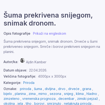
Šuma prekrivena snijegom,
snimak dronom.
Opis fotografije
Prikaži na engleskom
Šuma prekrivena snijegom, snimak dronom. Drveće u šumi
prekriveneo snijegom. Smrče i borovi prekriveni snijegom na
planini.
Autor/ka:
Ajdin Kamber
Datum objave:
22.04.2026.
Veličina fotografije:
4000px x 3000px
Kategorije:
Priroda
Oznake:
priroda
,
šuma
,
divljina
,
drvo
,
drveće
,
grana
,
bijelo
,
planina
,
zima
,
mirno
,
sezona
,
snijeg
,
klima
,
hladno
,
zimzeleno
,
vremenska prognoza
,
decembar
,
zimski pejzaž
,
okolina
,
jela
,
tiho
,
borovi
,
smrznuto
,
netaknuta priroda
,