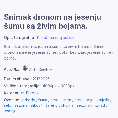
Snimak dronom na jesenju
šumu sa živim bojama.
Opis fotografije
Prikaži na engleskom
Snimak dronom na jesenju šumu sa živim bojama. Snimci
dronom šarene jesenje šume i polja. Let iznad jesenje šume i
doline.
Autor/ka:
Ajdin Kamber
Datum objave:
21.12.2025.
Veličina fotografije:
4000px x 3000px
Kategorije:
Priroda
Oznake:
priroda
,
šuma
,
drvo
,
jesen
,
dron
,
boje
,
krajolik
,
selo
,
sezona
,
slikovit
,
šareno
,
okolina
,
sezonski
,
iznad
,
jesenje