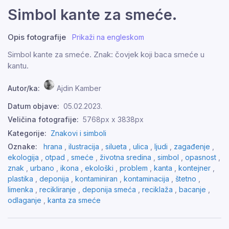
Simbol kante za smeće.
Opis fotografije
Prikaži na engleskom
Simbol kante za smeće. Znak: čovjek koji baca smeće u
kantu.
Autor/ka:
Ajdin Kamber
Datum objave:
05.02.2023.
Veličina fotografije:
5768px x 3838px
Kategorije:
Znakovi i simboli
Oznake:
hrana
,
ilustracija
,
silueta
,
ulica
,
ljudi
,
zagađenje
,
ekologija
,
otpad
,
smeće
,
životna sredina
,
simbol
,
opasnost
,
znak
,
urbano
,
ikona
,
ekološki
,
problem
,
kanta
,
kontejner
,
plastika
,
deponija
,
kontaminiran
,
kontaminacija
,
štetno
,
limenka
,
recikliranje
,
deponija smeća
,
reciklaža
,
bacanje
,
odlaganje
,
kanta za smeće