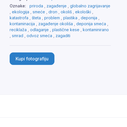
Oznake:
priroda
,
zagađenje
,
globalno zagrijavanje
,
ekologija
,
smeće
,
dron
,
okoliš
,
ekološki
,
katastrofa
,
šteta
,
problem
,
plastika
,
deponija
,
kontaminacija
,
zagađenje okoliša
,
deponija smeća
,
reciklaža
,
odlaganje
,
plastične kese
,
kontaminirano
,
smrad
,
odvoz smeća
,
zagaditi
Kupi fotografiju