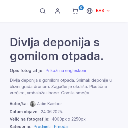
0
BHS
Divlja deponija s
gomilom otpada.
Opis fotografije
Prikaži na engleskom
Divlja deponija s gomilom otpada. Snimak deponije u
blizini grada dronom. Zagađenje okoliša. Plastične
vrećice, ambalaža i boce. Gomila smeća.
Autor/ka:
Ajdin Kamber
Datum objave:
24.06.2025.
Veličina fotografije:
4000px x 2250px
Kategorije:
Predmeti ,
Priroda