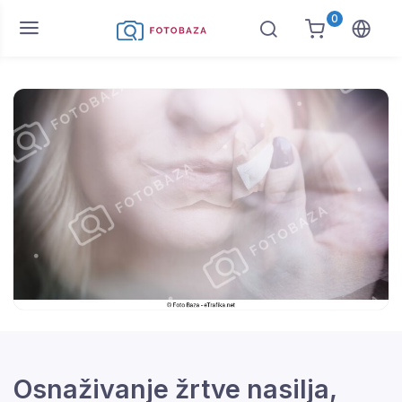
0
Osnaživanje žrtve nasilja,