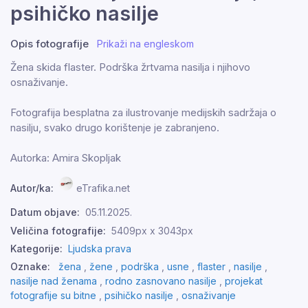
psihičko nasilje
Opis fotografije
Prikaži na engleskom
Žena skida flaster. Podrška žrtvama nasilja i njihovo
osnaživanje.
Fotografija besplatna za ilustrovanje medijskih sadržaja o
nasilju, svako drugo korištenje je zabranjeno.
Autorka: Amira Skopljak
Autor/ka:
eTrafika.net
Datum objave:
05.11.2025.
Veličina fotografije:
5409px x 3043px
Kategorije:
Ljudska prava
Oznake:
žena
,
žene
,
podrška
,
usne
,
flaster
,
nasilje
,
nasilje nad ženama
,
rodno zasnovano nasilje
,
projekat
fotografije su bitne
,
psihičko nasilje
,
osnaživanje