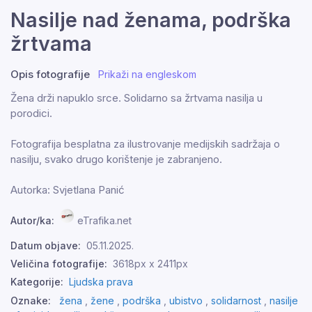
Nasilje nad ženama, podrška
žrtvama
Opis fotografije
Prikaži na engleskom
Žena drži napuklo srce. Solidarno sa žrtvama nasilja u
porodici.
Fotografija besplatna za ilustrovanje medijskih sadržaja o
nasilju, svako drugo korištenje je zabranjeno.
Autorka: Svjetlana Panić
Autor/ka:
eTrafika.net
Datum objave:
05.11.2025.
Veličina fotografije:
3618px x 2411px
Kategorije:
Ljudska prava
Oznake:
žena
,
žene
,
podrška
,
ubistvo
,
solidarnost
,
nasilje