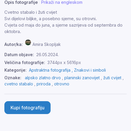
Opis fotografije
Prikaži na engleskom
Cvetno stabalo i žuti cvijet
Svi dijelovi biljke, a posebno sjeme, su otrovni.
Cvjeta od maja do juna, a sjeme sazrijeva od septembra do
oktobra.
Autor/ka:
Amira Skopljak
Datum objave:
26.05.2024.
Veličina fotografije:
3744px x 5616px
Kategorije:
Apstraktna fotografija ,
Znakovi i simboli
Oznake:
alpsko zlatno drvo
,
planinski zanovijet
,
žuti cvijet
,
cvetno stabalo
,
priroda
,
otrovno
Kupi fotografiju