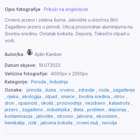
Opis fotografije
Prikaži na engleskom
Crveno jezero i zelena šuma. Jalovište u istočnoj BiH.
Zagađeno jezero u prirodi. Uticaj proizvodnje aluminijuma na
životnu sredinu. Ostatak boksita. Deponij. Toksični otpad u
vodi.
Autor/ka:
Ajdin Kamber
Datum objave:
19.07.2023.
Veličina fotografije:
4000px x 2250px
Kategorije:
Priroda ,
Industrija
Oznake:
priroda
,
šuma
,
crveno
,
zdravlje
,
voda
,
zagađenje
,
rijeka
,
ekologija
,
otpad
,
smeće
,
životna sredina
,
otrov
,
dron
,
opasnost
,
okoliš
,
proizvodnja
,
nezdravo
,
katastrofa
,
jezero
,
zagađeno
,
industrijska
,
šteta
,
problem
,
deponija
,
kontaminacija
,
jalovište
,
otrovno
,
jalovina
,
ekosistem
,
hemikalija
,
rizik
,
jalovina boksita
,
crveni mulj
,
nevolja