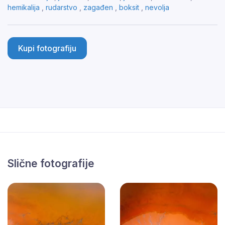
hemikalija
,
rudarstvo
,
zagađen
,
boksit
,
nevolja
Kupi fotografiju
Slične fotografije