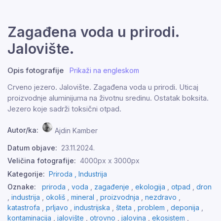
Zagađena voda u prirodi.
Jalovište.
Opis fotografije
Prikaži na engleskom
Crveno jezero. Jalovište. Zagađena voda u prirodi. Uticaj
proizvodnje aluminijuma na životnu sredinu. Ostatak boksita.
Jezero koje sadrži toksični otpad.
Autor/ka:
Ajdin Kamber
Datum objave:
23.11.2024.
Veličina fotografije:
4000px x 3000px
Kategorije:
Priroda ,
Industrija
Oznake:
priroda
,
voda
,
zagađenje
,
ekologija
,
otpad
,
dron
,
industrija
,
okoliš
,
mineral
,
proizvodnja
,
nezdravo
,
katastrofa
,
prljavo
,
industrijska
,
šteta
,
problem
,
deponija
,
kontaminacija
,
jalovište
,
otrovno
,
jalovina
,
ekosistem
,