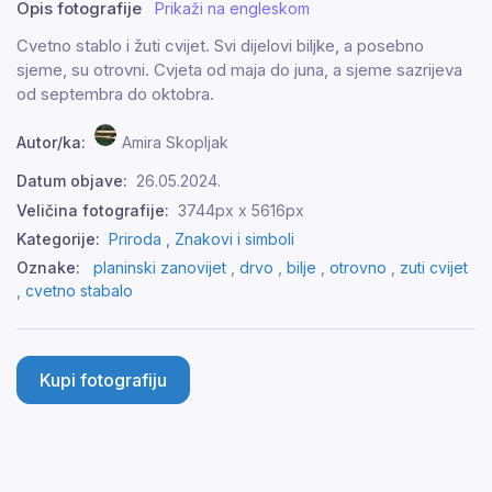
Opis fotografije
Prikaži na engleskom
Cvetno stablo i žuti cvijet. Svi dijelovi biljke, a posebno
sjeme, su otrovni. Cvjeta od maja do juna, a sjeme sazrijeva
od septembra do oktobra.
Autor/ka:
Amira Skopljak
Datum objave:
26.05.2024.
Veličina fotografije:
3744px x 5616px
Kategorije:
Priroda ,
Znakovi i simboli
Oznake:
planinski zanovijet
,
drvo
,
bilje
,
otrovno
,
zuti cvijet
,
cvetno stabalo
Kupi fotografiju