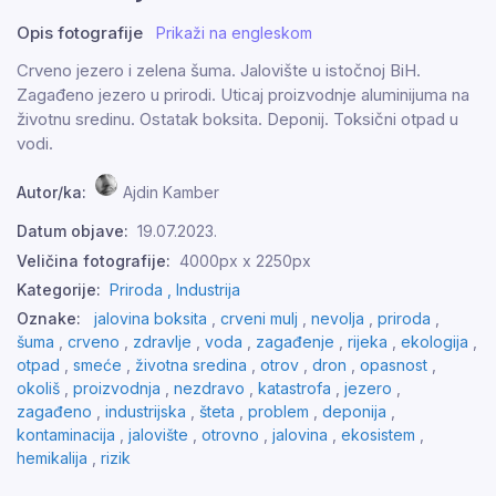
Opis fotografije
Prikaži na engleskom
Crveno jezero i zelena šuma. Jalovište u istočnoj BiH.
Zagađeno jezero u prirodi. Uticaj proizvodnje aluminijuma na
životnu sredinu. Ostatak boksita. Deponij. Toksični otpad u
vodi.
Autor/ka:
Ajdin Kamber
Datum objave:
19.07.2023.
Veličina fotografije:
4000px x 2250px
Kategorije:
Priroda ,
Industrija
Oznake:
jalovina boksita
,
crveni mulj
,
nevolja
,
priroda
,
šuma
,
crveno
,
zdravlje
,
voda
,
zagađenje
,
rijeka
,
ekologija
,
otpad
,
smeće
,
životna sredina
,
otrov
,
dron
,
opasnost
,
okoliš
,
proizvodnja
,
nezdravo
,
katastrofa
,
jezero
,
zagađeno
,
industrijska
,
šteta
,
problem
,
deponija
,
kontaminacija
,
jalovište
,
otrovno
,
jalovina
,
ekosistem
,
hemikalija
,
rizik