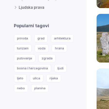
Ljudska prava
Popularni tagovi
priroda
grad
arhitektura
turizam
voda
hrana
putovanje
zgrada
bosna i hercegovina
ljudi
ljeto
ulica
rijeka
nebo
planina