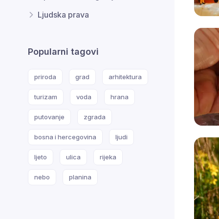
Ljudska prava
Popularni tagovi
priroda
grad
arhitektura
turizam
voda
hrana
putovanje
zgrada
bosna i hercegovina
ljudi
ljeto
ulica
rijeka
nebo
planina