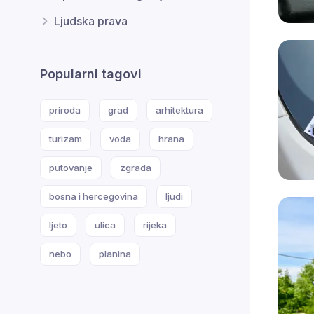
Ljudska prava
Popularni tagovi
priroda
grad
arhitektura
turizam
voda
hrana
putovanje
zgrada
bosna i hercegovina
ljudi
ljeto
ulica
rijeka
nebo
planina