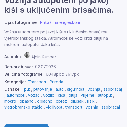
Vožnja autoputem po jakoj
kiši s uključenim brisačima.
Opis fotografije
Prikaži na engleskom
Vožnja autoputem po jakoj kiši s uključenim brisačima
vjetrobranskog stakla. Automobil se vozi kroz oluju na
mokrom autoputu. Jaka kiša.
Autor/ka:
Ajdin Kamber
Datum objave:
02.07.2026.
Veličina fotografije:
6048px x 3617px
Kategorije:
Transport ,
Priroda
Oznake:
put
,
putovanje
,
auto
,
sigurnost
,
vožnja
,
saobraćaj
,
automobil
,
vozač
,
vozilo
,
kiša
,
oluja
,
vrijeme
,
autoput
,
mokro
,
opasno
,
oblačno
,
oprez
,
pljusak
,
rizik
,
vjetrobransko staklo
,
vidljivost
,
transport
,
voznja
,
saobracaj