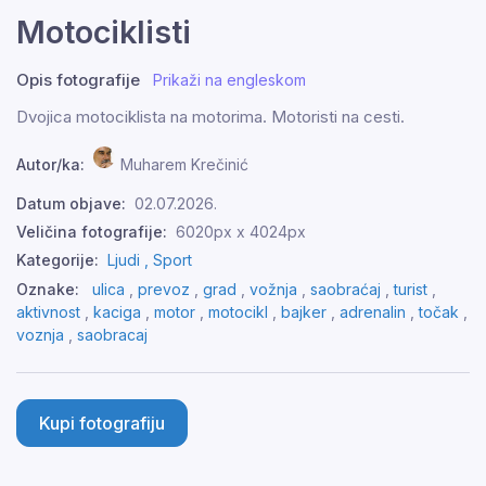
Motociklisti
Opis fotografije
Prikaži na engleskom
Dvojica motociklista na motorima. Motoristi na cesti.
Autor/ka:
Muharem Krečinić
Datum objave:
02.07.2026.
Veličina fotografije:
6020px x 4024px
Kategorije:
Ljudi ,
Sport
Oznake:
ulica
,
prevoz
,
grad
,
vožnja
,
saobraćaj
,
turist
,
aktivnost
,
kaciga
,
motor
,
motocikl
,
bajker
,
adrenalin
,
točak
,
voznja
,
saobracaj
Kupi fotografiju