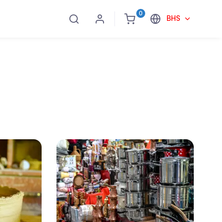
0
BHS