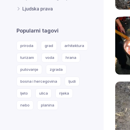
Ljudska prava
Popularni tagovi
priroda
grad
arhitektura
turizam
voda
hrana
putovanje
zgrada
bosna i hercegovina
ljudi
ljeto
ulica
rijeka
nebo
planina