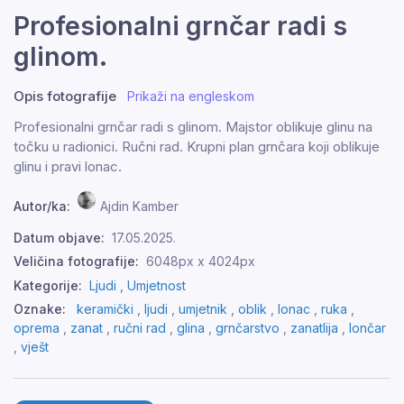
Profesionalni grnčar radi s
glinom.
Opis fotografije
Prikaži na engleskom
Profesionalni grnčar radi s glinom. Majstor oblikuje glinu na
točku u radionici. Ručni rad. Krupni plan grnčara koji oblikuje
glinu i pravi lonac.
Autor/ka:
Ajdin Kamber
Datum objave:
17.05.2025.
Veličina fotografije:
6048px x 4024px
Kategorije:
Ljudi ,
Umjetnost
Oznake:
keramički
,
ljudi
,
umjetnik
,
oblik
,
lonac
,
ruka
,
oprema
,
zanat
,
ručni rad
,
glina
,
grnčarstvo
,
zanatlija
,
lončar
,
vješt