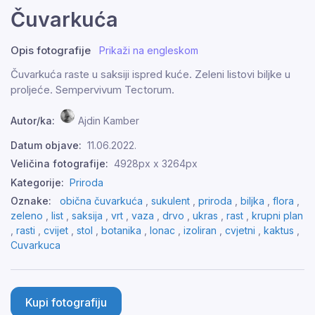
Čuvarkuća
Opis fotografije
Prikaži na engleskom
Čuvarkuća raste u saksiji ispred kuće. Zeleni listovi biljke u
proljeće. Sempervivum Tectorum.
Autor/ka:
Ajdin Kamber
Datum objave:
11.06.2022.
Veličina fotografije:
4928px x 3264px
Kategorije:
Priroda
Oznake:
obična čuvarkuća
,
sukulent
,
priroda
,
biljka
,
flora
,
zeleno
,
list
,
saksija
,
vrt
,
vaza
,
drvo
,
ukras
,
rast
,
krupni plan
,
rasti
,
cvijet
,
stol
,
botanika
,
lonac
,
izoliran
,
cvjetni
,
kaktus
,
Cuvarkuca
Kupi fotografiju