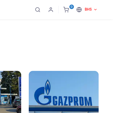
0
BHS