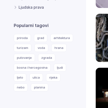
Ljudska prava
Popularni tagovi
priroda
grad
arhitektura
turizam
voda
hrana
putovanje
zgrada
bosna i hercegovina
ljudi
ljeto
ulica
rijeka
nebo
planina