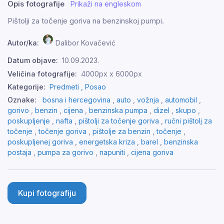
Opis fotografije
Prikaži na engleskom
Pištolji za točenje goriva na benzinskoj pumpi.
Autor/ka:
Dalibor Kovačević
Datum objave:
10.09.2023.
Veličina fotografije:
4000px x 6000px
Kategorije:
Predmeti ,
Posao
Oznake:
bosna i hercegovina
,
auto
,
vožnja
,
automobil
,
gorivo
,
benzin
,
cijena
,
benzinska pumpa
,
dizel
,
skupo
,
poskupljenje
,
nafta
,
pištolji za točenje goriva
,
ručni pištolj za
točenje
,
točenje goriva
,
pištolje za benzin
,
točenje
,
poskupljenej goriva
,
energetska kriza
,
barel
,
benzinska
postaja
,
pumpa za gorivo
,
napuniti
,
cijena goriva
Kupi fotografiju